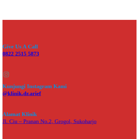
Give Us A Call
0822 2515 5873
Instagram
Kunjungi Instagram Kami
@klinik.dr.arief
Alamat Klinik
Jl. Ciu – Pranan No.2, Grogol, Sukoharjo