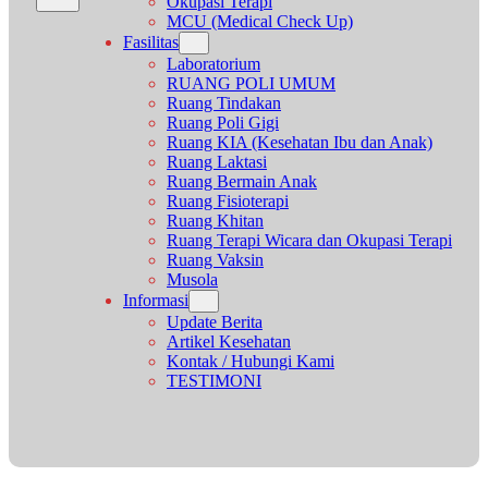
Okupasi Terapi
MCU (Medical Check Up)
Fasilitas
Laboratorium
RUANG POLI UMUM
Ruang Tindakan
Ruang Poli Gigi
Ruang KIA (Kesehatan Ibu dan Anak)
Ruang Laktasi
Ruang Bermain Anak
Ruang Fisioterapi
Ruang Khitan
Ruang Terapi Wicara dan Okupasi Terapi
Ruang Vaksin
Musola
Informasi
Update Berita
Artikel Kesehatan
Kontak / Hubungi Kami
TESTIMONI