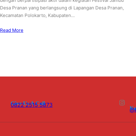
dengan berpartisipasi aktif dalam kegiatan Festival Jambu
Desa Pranan yang berlangsung di Lapangan Desa Pranan,
Kecamatan Polokarto, Kabupaten…
Read More
Instagram
Give Us A Call
0822 2515 5873
Ku
@k