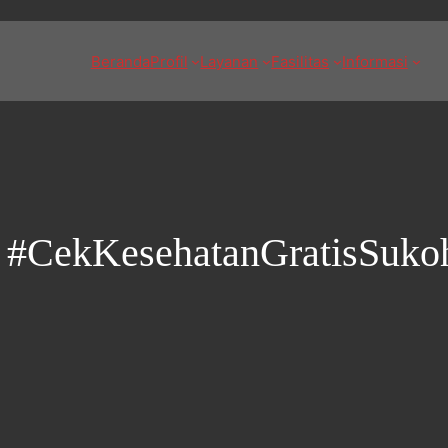
Beranda
Profil
Layanan
Fasilitas
Informasi
:
#CekKesehatanGratisSukoh