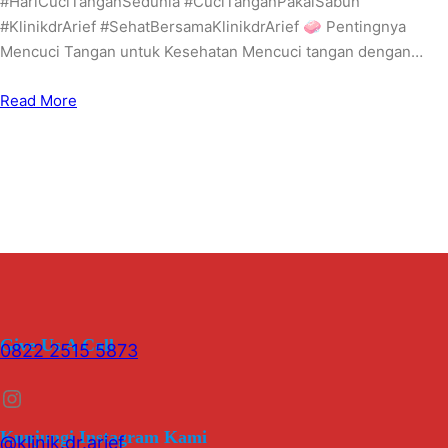
#HariCuciTanganSedunia #CuciTanganPakaiSabun
#KlinikdrArief #SehatBersamaKlinikdrArief 🧼 Pentingnya
Mencuci Tangan untuk Kesehatan Mencuci tangan dengan…
Read More
Give Us A Call
0822 2515 5873
Instagram
Kunjungi Instagram Kami
@klinik.dr.arief