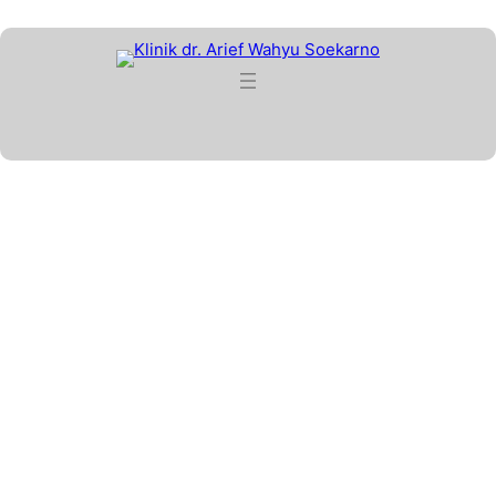
Lewati
ke
konten
Tag:
cegahpenyakit