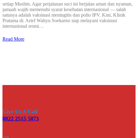
setiap Muslim. Agar perjalanan suci ini berjalan aman dan nyaman,
jamaah wajib memenuhi syarat kesehatan internasional — salah
satunya adalah vaksinasi meningitis dan polio IPV. Kini, Klinik
Pratama dr. Arief Wahyu Soekarno siap melayani vaksinasi
internasional resmi…
Read More
Give Us A Call
0822 2515 5873