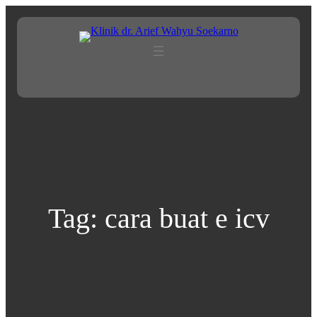
Lewati
ke
konten
Tag:
cara buat e icv