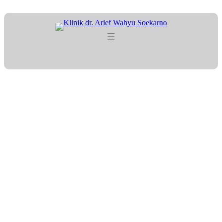
Lewati
ke
konten
Tag:
#BekamSehat