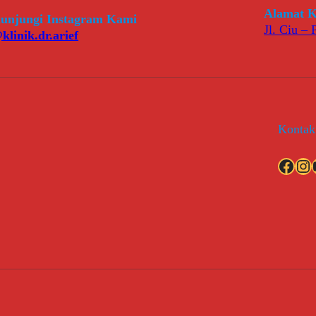
Alamat K
unjungi Instagram Kami
Jl. Ciu –
klinik.dr.arief
Kontak
Facebook
Instagram
YouT