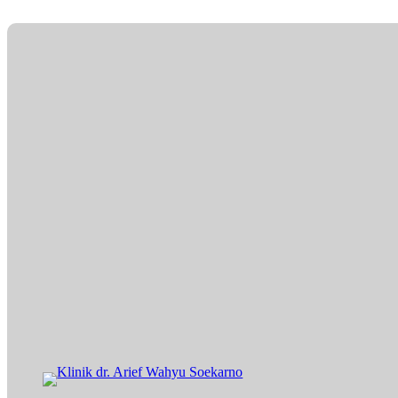
Lewati
ke
konten