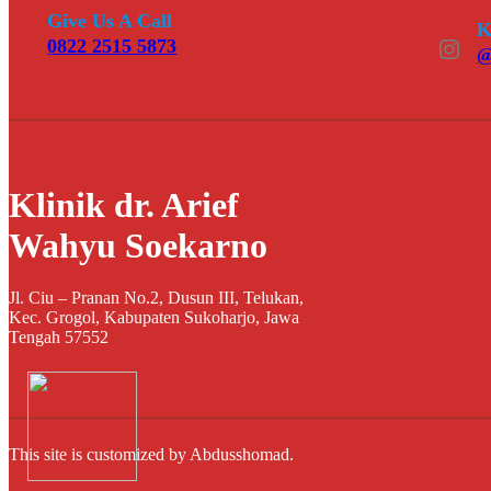
Give Us A Call
K
Instagram
0822 2515 5873
@
Klinik dr. Arief
Wahyu Soekarno
Jl. Ciu – Pranan No.2, Dusun III, Telukan,
Kec. Grogol, Kabupaten Sukoharjo, Jawa
Tengah 57552
This site is customized by Abdusshomad.