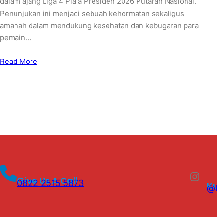
dalam ajang Liga 4 Piala Presiden 2026 Putaran Nasional.
Penunjukan ini menjadi sebuah kehormatan sekaligus
amanah dalam mendukung kesehatan dan kebugaran para
pemain…
Read More
Instagram
Give Us A Call
0822 2515 5873
K
@k