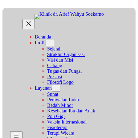
Lewati
ke
konten
Beranda
Profil
Sejarah
Struktur Organisasi
Visi dan Misi
Cabang
Tugas dan Fungsi
Prestasi
Filosofi Logo
Layanan
Sunat
Perawatan Luka
Bedah Minor
Kesehatan Ibu dan Anak
Poli Gigi
Vaksin Internasional
Fisioterapi
Terapi Wicara