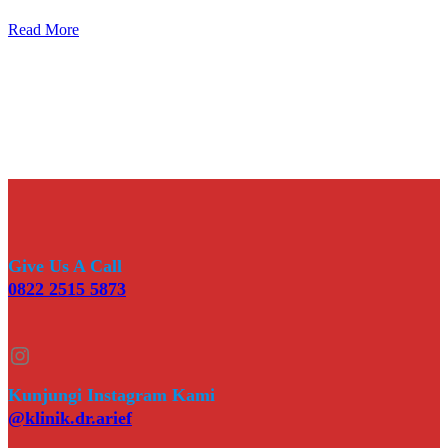
Read More
Give Us A Call
0822 2515 5873
Instagram
Kunjungi Instagram Kami
@klinik.dr.arief