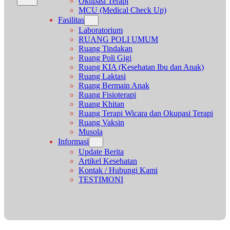
Okupasi Terapi
MCU (Medical Check Up)
Fasilitas
Laboratorium
RUANG POLI UMUM
Ruang Tindakan
Ruang Poli Gigi
Ruang KIA (Kesehatan Ibu dan Anak)
Ruang Laktasi
Ruang Bermain Anak
Ruang Fisioterapi
Ruang Khitan
Ruang Terapi Wicara dan Okupasi Terapi
Ruang Vaksin
Musola
Informasi
Update Berita
Artikel Kesehatan
Kontak / Hubungi Kami
TESTIMONI