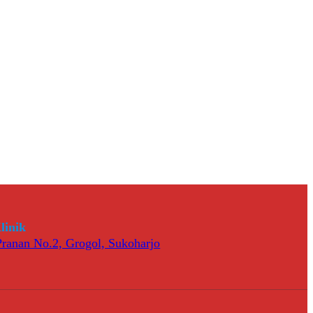
linik
 Pranan No.2, Grogol, Sukoharjo