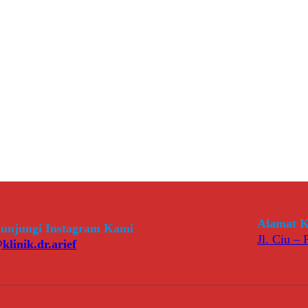
Alamat K
unjungi Instagram Kami
Jl. Ciu –
klinik.dr.arief