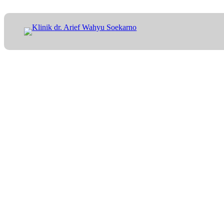
Lewati
ke
konten
Tag: