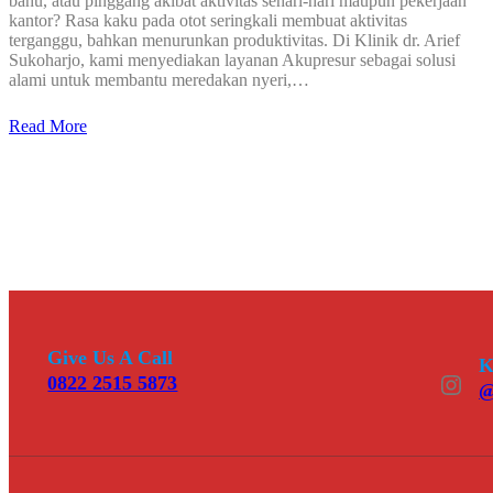
bahu, atau pinggang akibat aktivitas sehari-hari maupun pekerjaan
kantor? Rasa kaku pada otot seringkali membuat aktivitas
terganggu, bahkan menurunkan produktivitas. Di Klinik dr. Arief
Sukoharjo, kami menyediakan layanan Akupresur sebagai solusi
alami untuk membantu meredakan nyeri,…
Read More
Give Us A Call
K
Instagram
0822 2515 5873
@