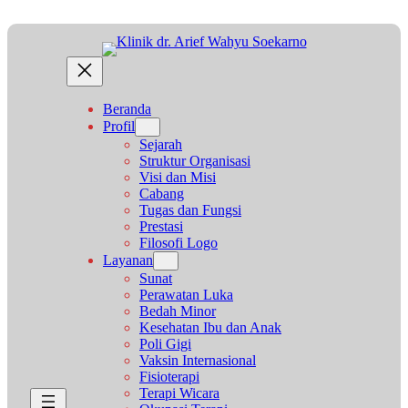
Lewati
ke
konten
Beranda
Profil
Sejarah
Struktur Organisasi
Visi dan Misi
Cabang
Tugas dan Fungsi
Prestasi
Filosofi Logo
Layanan
Sunat
Perawatan Luka
Bedah Minor
Kesehatan Ibu dan Anak
Poli Gigi
Vaksin Internasional
Fisioterapi
Terapi Wicara