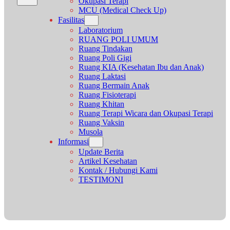
Okupasi Terapi
MCU (Medical Check Up)
Fasilitas
Laboratorium
RUANG POLI UMUM
Ruang Tindakan
Ruang Poli Gigi
Ruang KIA (Kesehatan Ibu dan Anak)
Ruang Laktasi
Ruang Bermain Anak
Ruang Fisioterapi
Ruang Khitan
Ruang Terapi Wicara dan Okupasi Terapi
Ruang Vaksin
Musola
Informasi
Update Berita
Artikel Kesehatan
Kontak / Hubungi Kami
TESTIMONI