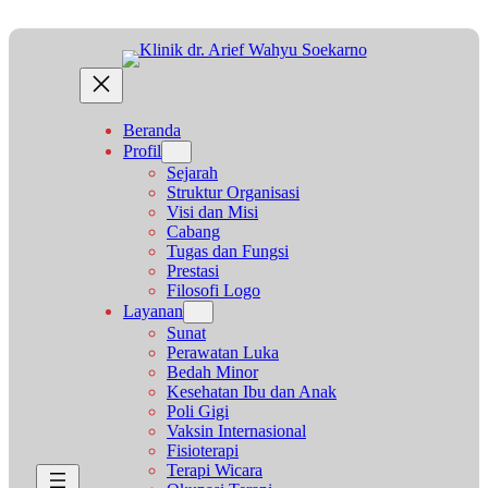
Lewati
ke
konten
Beranda
Profil
Sejarah
Struktur Organisasi
Visi dan Misi
Cabang
Tugas dan Fungsi
Prestasi
Filosofi Logo
Layanan
Sunat
Perawatan Luka
Bedah Minor
Kesehatan Ibu dan Anak
Poli Gigi
Vaksin Internasional
Fisioterapi
Terapi Wicara