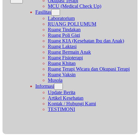
Okupasi Terapi
MCU (Medical Check Up)
Fasilitas
Laboratorium
RUANG POLI UMUM
Ruang Tindakan
Ruang Poli Gigi
Ruang KIA (Kesehatan Ibu dan Anak)
Ruang Laktasi
Ruang Bermain Anak
Ruang Fisioterapi
Ruang Khitan
Ruang Terapi Wicara dan Okupasi Terapi
Ruang Vaksin
Musola
Informasi
Update Berita
Artikel Kesehatan
Kontak / Hubungi Kami
TESTIMONI